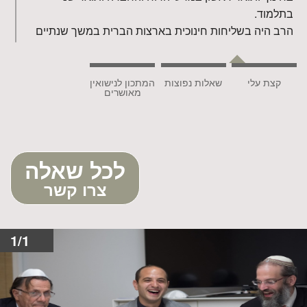
בתלמוד.
הרב היה בשליחות חינוכית בארצות הברית במשך שנתיים
ומרצה מבוקש בפורומים שונים חילוניים ודתיים.
הרב הינו איש חינוך ותיק וניהל את בית הספר היסודי
"עמיעד" בעיר אלעד והיה מפקח תושב"ע של מחוז תל אביב
קצת עלי
שאלות נפוצות
המתכון לנישואין
מאושרים
במשרד החינוך.
הרב הר-נוי כיהן במשך 15 שנים כרב הקהילתי של שכונת
אם המושבות בפתח תקווה וכיום הוא רב בישוב אלקנה
וראש הכולל הציוני בישוב שערי תקווה.
לכל שאלה
הרב חיבר שלושה ספרים "נויה של תורה" על פרשיות
השבוע ,"מים חיים" -שיעורים בפסיכולוגיה ותורה, "אור
צרו קשר
מבראשית"- מאמרים על חגי ישראל ופרשת השבוע.
הרב הר-נוי ערך מעל 1600 חופות (בארבע עשרה שנות
פעילות בתחום) והוא מוסמך
לערוך חופה ע"י כל
1/1
הרבנויות בארץ, לחצו לצפייה.
איננו עורך יותר מחופה
אחת בערב , ומשאיר את גובה התשלום לשיקול בני הזוג.
לחצו להורדת טופס הזמנת רב