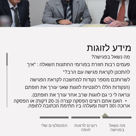
מידע לזוגות
מה נשאל בפגישה?
פעמים רבות חוזרת בפורומי החתונות השאלה : "איך
להתכונן לקראת פגישה עם הרב?"
לשרותכם מספר נקודות למחשבה לקראת הפגישה
(הנקודות הללו רלוונטיות לזוגות שאני עורך את חופתם
ונראה לי כי גם לזוגות שרב אחר עורך את חופתם).
האם אתם רוצים הפסקה קצרה (כ-20 דקות) או הפסקה
ארוכה (30 דקות ומעלה) בין חתימת הכתובה לחופה.
הערה: הדבר תלוי בדרך כלל בשאלה אם אתם מתכוונים
לעמוד בקבלת פנים.
מה נשאל
רוצים לראות
המומלצים שלי
בפגישה
חופה
האם יש לכם שני עדים שעומדים בתנאים ההלכתיים